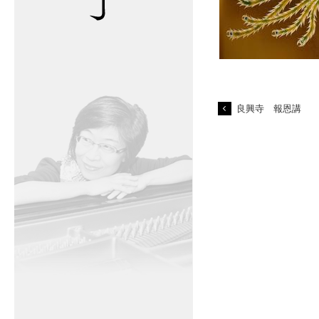
良興寺 報恩講