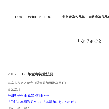
HOME
お知らせ
PROFILE
世俗音楽作品集
宗教音楽作品
主なできごと
2016.05.12
敬覚寺祠堂法要
真宗大谷派敬覚寺（愛知県額田郡幸田町）
音楽法話
平田聖子作曲 親鸞和讃曲から
「弥陀の本願信ずべし」「本願力にあいぬれば」
講師 平田聖子