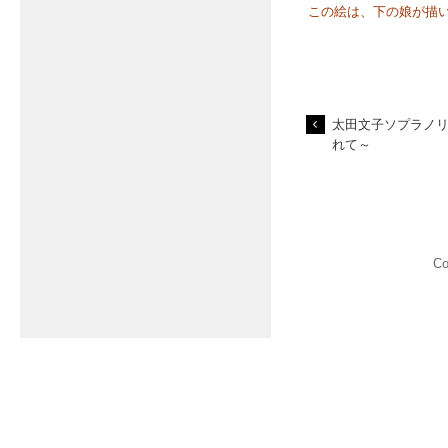
この絵は、下の娘が描
太田文子ソプラノリ
れて～
C