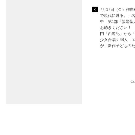
7月17日（金）作
で現代に甦る。」
中 第1部「親鸞聖
お聴きください！ 
門「西遊記」から
少女合唱団48人 
が、新作子どもの
C