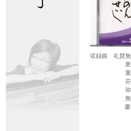
収録曲 
衆会
重誓偈・
芬陀利
弥陀観音
無明長夜
慶ばし