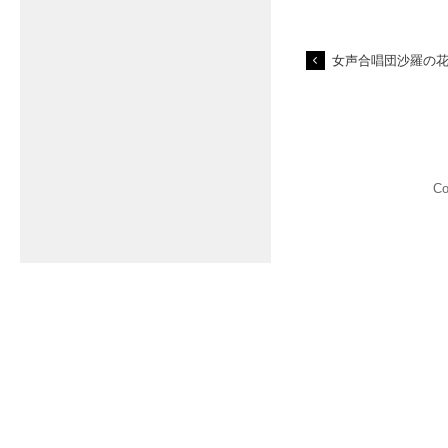
女声合唱団沙羅の花
C