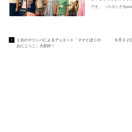
です。 （スポニチSponic
１台のマリンバによるデュエット「ママとぼくの
６月２２
おにごっこ」大好評！