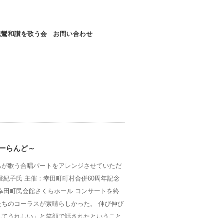
親鸞和讃を歌う会
お問い合わせ
ーらんど～
ちが歌う合唱パートをアレンジさせていただ
登紀子氏 主催：幸田町町村合併60周年記念
幸田町民会館さくらホール コンサートを終
ちのコーラスが素晴らしかった。 伸び伸び
れてうれしい」と笑顔で話されたということ