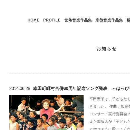
HOME
PROFILE
世俗音楽作品集
宗教音楽作品集
お知らせ
2014.06.28
幸田町町村合併60周年記念ソング発表 ～はっぴ
平田聖子は、子どもた
きました。 作曲：加藤
コンサート実行委員会 
えた加藤氏が「子どもた
と幸せそうに歌ってく